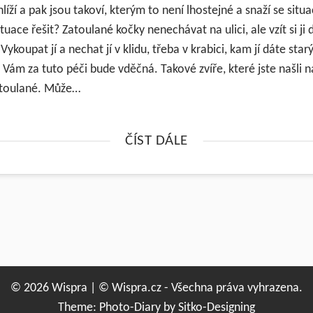
hlíží a pak jsou takoví, kterým to není lhostejné a snaží se situac
tuace řešit? Zatoulané kočky nenechávat na ulici, ale vzít si ji 
 Vykoupat jí a nechat jí v klidu, třeba v krabici, kam jí dáte starý
Vám za tuto péči bude vděčná. Takové zvíře, které jste našli na
atoulané. Může…
ČÍST DÁLE
© 2026 Wispra | © Wispra.cz - Všechna práva vyhrazena.
Theme: Photo-Diary by
Sitko-Designing