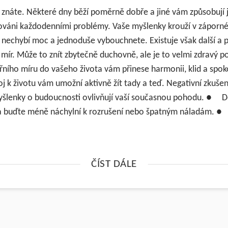
é znáte. Některé dny běží poměrně dobře a jiné vám způsobují 
esováni každodenními problémy. Vaše myšlenky krouží v záporn
i nechybí moc a jednoduše vybouchnete. Existuje však další a pr
í mír. Může to znít zbytečně duchovně, ale je to velmi zdravý po
třního míru do vašeho života vám přinese harmonii, klid a sp
oj k životu vám umožní aktivně žít tady a teď. Negativní zkušen
yšlenky o budoucnosti ovlivňují vaší současnou pohodu. ● Do
i a buďte méně náchylní k rozrušení nebo špatným náladám. 
ČÍST DÁLE