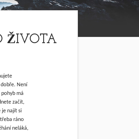
O ŽIVOTA
nujete
m dobře. Není
ý pohyb má
nete začít,
e najít si
 třeba ráno
ěhání neláká,