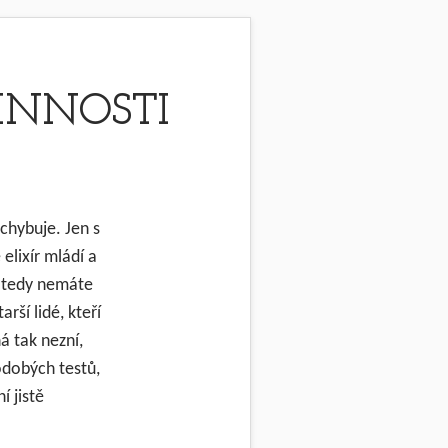
INNOSTI
chybuje. Jen s
elixír mládí a
d tedy nemáte
rší lidé, kteří
á tak nezní,
odobých testů,
í jistě