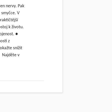
jen nervy. Pak
é smyčce. V
aktičtější
stoj k životu.
okojenost. ●
osti z
kažte snížit
● Najděte v