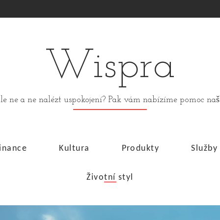
Wispra
stále ne a ne nalézt uspokojení? Pak vám nabízíme pomoc n
inance
Kultura
Produkty
Služby
Životní styl