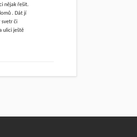
i nějak řešit.
domů . Dát jí
 svetr či
 ulici ještě