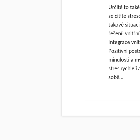
Určitě to tak
se cítíte str
takové situac
řešení: vnitřn
Integrace vni
Pozitivní post
minulosti a m
stres rychlej
sobě…