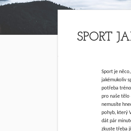
SPORT J
Sport je něco,
jakémukoliv sp
potřeba tréno
pro naše tělo
nemusíte hned
pohyb, který 
dát pár minut
zkuste třeba j