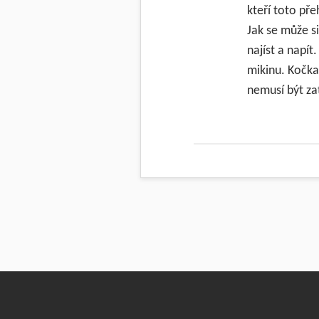
kteří toto pře
Jak se může si
najíst a napít.
mikinu. Kočka 
nemusí být z