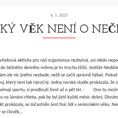
6. 5. 2023
SKÝ VĚK NENÍ O NEČ
pohybová aktivita pro náš organismus nezbytná, asi nikdo nepo
o běžného denního režimu je to trochu těžší. Jestliže hledáte 
ám ale nic jiného nezbyde, nežli se začít správně hýbat. Poku
roj, který není tak náročný. Jedna norská studie prokázala, že sta
 věnují sportu, si prodlouží život až o pět let. · Ono to možn
lo na lámání chleba, pak by byl jistě každý měsíc dobrý. Dlouh
kt prokázaly, se zúčastnilo šest tisíc lidí v seniorském věku. Nen
y se člověk…