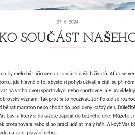
27. 6. 2024
AKO SOUČÁST NAŠEH
 co by mělo být přirozenou součástí našich životů. Ať už se vě
ortu, jde hlavně o to, abyste si pohyb užívali a cítili se při ně
vat na vrcholovou sportovkyni nebo sportovce, ale pravideln
 obrovský význam. Tak proč si to neužívat, že? Pokud se rozhod
 běhat maraton nebo chodit do posilovny každý den. Důležité j
Vás baví a který si dokážete zapojit do běžného dne. Můžete si
ek protahování nebo si po práci udělat malý běh. A když Vás b
ízdu na kole, plavání nebo…