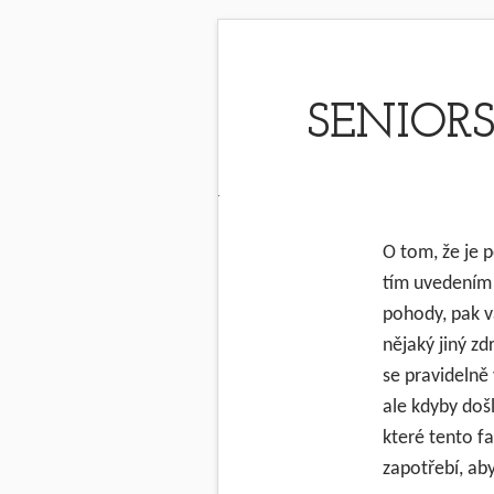
SENIOR
O tom, že je 
tím uvedením d
pohody, pak v
nějaký jiný zd
se pravidelně
ale kdyby doš
které tento fa
zapotřebí, ab