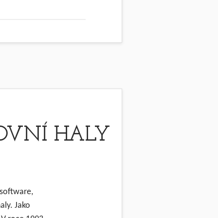
TOVNÍ HALY
 software,
aly. Jako