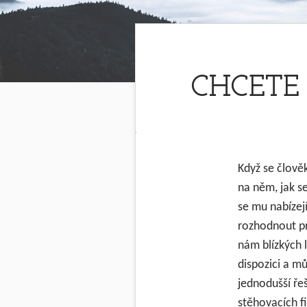
CHCETE
Když se člově
na něm, jak s
se mu nabízej
rozhodnout pr
nám blízkých 
dispozici a m
jednodušší řeš
stěhovacích fi