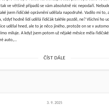
u, tak ve většině případů se vám absolutně nic nepodaří. Nebu
Také jsem řidičské oprávnění udělala napodruhé. Vadilo mi to,
, vždyť hodně lidí udělá řidičák takhle pozdě, ne? Všichni ho u
sice udělal hned, ale to je něco jiného, protože on se v automo
ímo miluje. A když jsem potom už nějaké měsíce měla řidičské
ré auto,…
ČÍST DÁLE
3. 9. 2025