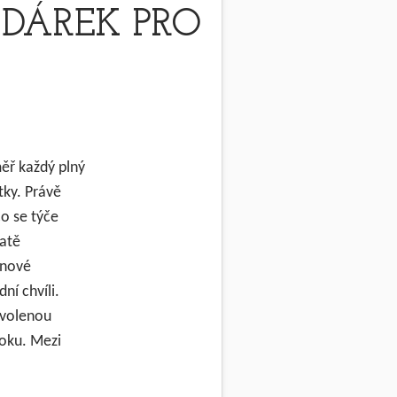
 DÁREK PRO
měř každý plný
tky. Právě
o se týče
tatě
inové
ní chvíli.
zvolenou
roku. Mezi