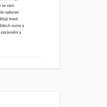
de se vám
 ale nakonec
dělají hned.
bilech vyzná a
 oprávnění a