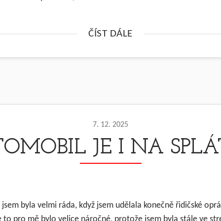
ČÍST DÁLE
7. 12. 2025
OMOBIL JE I NA SPL
k jsem byla velmi ráda, když jsem udělala konečně řidičské opr
 to pro mě bylo velice náročné, protože jsem byla stále ve str