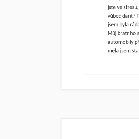
jste ve stres
vůbec dařit? 
jsem byla ráda
Můj bratr ho 
automobily př
měla jsem sta