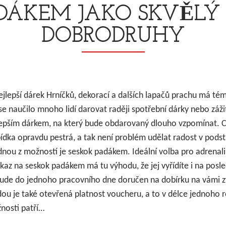
DÁKEM JAKO SKVĚLÝ
DOBRODRUHY
nejlepší dárek Hrníčků, dekorací a dalších lapačů prachu má té
se naučilo mnoho lidí darovat raději spotřební dárky nebo záži
jlepším dárkem, na který bude obdarovaný dlouho vzpomínat. C
abídka opravdu pestrá, a tak není problém udělat radost v pods
dnou z možností je seskok padákem. Ideální volba pro adrenal
az na seskok padákem má tu výhodu, že jej vyřídíte i na posled
ude do jednoho pracovního dne doručen na dobírku na vámi 
ou je také otevřená platnost voucheru, a to v délce jednoho 
nosti patří…