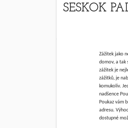
SESKOK PA
Zážitek jako 
domov, a tak 
zážitek je ne
zážitků, je n
komukoliv. Je
nadšence Pouk
Poukaz vám b
adresu. Výhod
dostupné mož