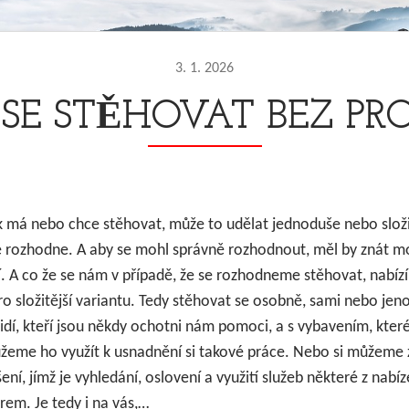
3. 1. 2026
 SE STĚHOVAT BEZ PR
k má nebo chce stěhovat, může to udělat jednoduše nebo slož
e rozhodne. A aby se mohl správně rozhodnout, měl by znát mo
í. A co že se nám v případě, že se rozhodneme stěhovat, nabí
o složitější variantu. Tedy stěhovat se osobně, sami nebo je
lidí, kteří jsou někdy ochotni nám pomoci, a s vybavením, kte
ůžeme ho využít k usnadnění si takové práce. Nebo si můžeme z
ení, jímž je vyhledání, oslovení a využití služeb některé z nabíz
rem. Je tedy i na vás,…