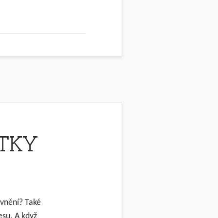
ÁTKY
ávnění? Také
esu. A když