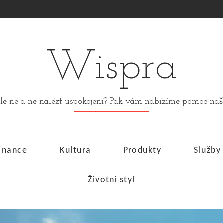
Wispra
stále ne a ne nalézt uspokojení? Pak vám nabízíme pomoc n
inance
Kultura
Produkty
Služby
Životní styl