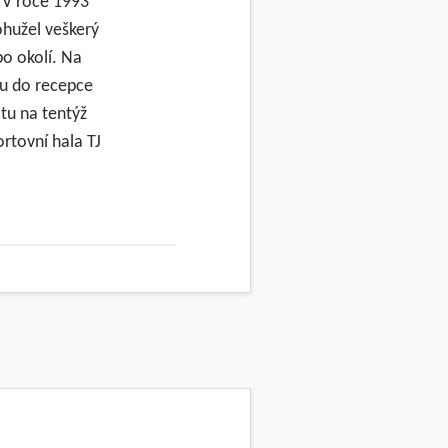
 V roce 1993
ohužel veškerý
po okolí. Na
pu do recepce
 tu na tentýž
rtovní hala TJ