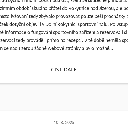
lad bychom mohli použít událost, která se skutečně přihodila.
v zimním období skupina přátel do Rokytnice nad Jizerou, ale b
amísto lyžování tedy zbývalo provozovat pouze pěší procházky 
zek dotyční objevili v Dolní Rokytnici sportovní halu. Po vstu
né informace o fungování sportovního zařízení a rezervovali si
zervaci tedy prováděli přímo na recepci. V té době neměla spo
nice nad Jizerou žádné webové stránky a bylo možné…
ČÍST DÁLE
10. 8. 2025