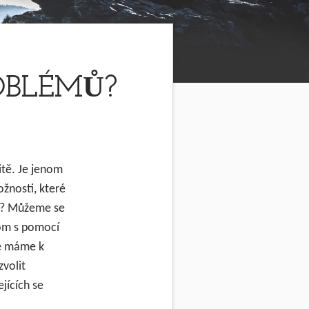
OBLÉMŮ?
itě. Je jenom
žnosti, které
zí? Můžeme se
nom s pomocí
ré máme k
volit
ejících se