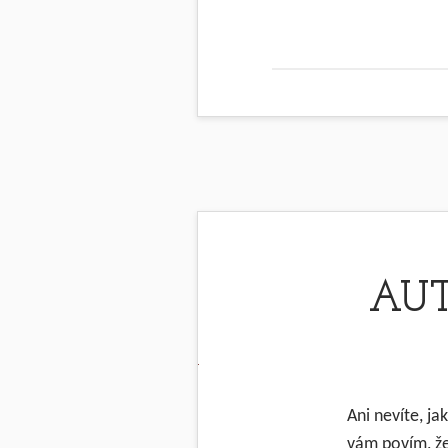
AUT
Ani nevíte, ja
vám povím, že