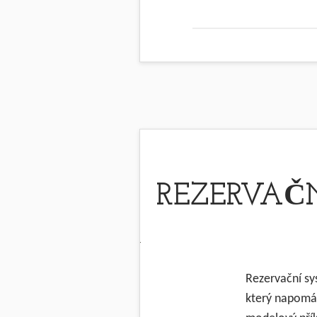
REZERVAČN
Rezervační sys
který napomáh