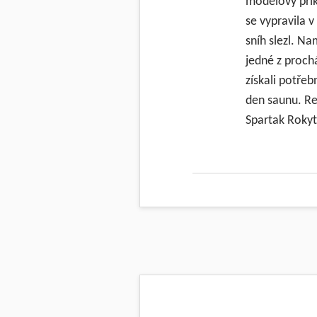
modelový přík
se vypravila 
sníh slezl. N
jedné z prochá
získali potřeb
den saunu. Re
Spartak Rokyt