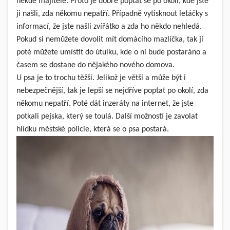
někde majitele. Proto je dobré poptat se po okolí, kde jste
ji našli, zda někomu nepatří. Případně vytisknout letáčky s
informací, že jste našli zvířátko a zda ho někdo nehledá.
Pokud si nemůžete dovolit mít domácího mazlíčka, tak jí
poté můžete umístit do útulku, kde o ní bude postaráno a
časem se dostane do nějakého nového domova.
U psa je to trochu těžší. Jelikož je větší a může být i
nebezpečnější, tak je lepší se nejdříve poptat po okolí, zda
někomu nepatří. Poté dát inzeráty na internet, že jste
potkali pejska, který se toulá. Další možností je zavolat
hlídku městské policie, která se o psa postará.