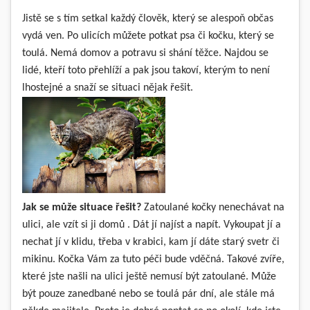
Jistě se s tím setkal každý člověk, který se alespoň občas
vydá ven. Po ulicích můžete potkat psa či kočku, který se
toulá. Nemá domov a potravu si shání těžce. Najdou se
lidé, kteří toto přehlíží a pak jsou takoví, kterým to není
lhostejné a snaží se situaci nějak řešit.
Jak se může situace řešit?
Zatoulané kočky nenechávat na
ulici, ale vzít si ji domů
. Dát jí najíst a napít. Vykoupat jí a
nechat jí v klidu, třeba v krabici, kam jí dáte starý svetr či
mikinu. Kočka Vám za tuto péči bude vděčná. Takové zvíře,
které jste našli na ulici ještě nemusí být zatoulané. Může
být pouze zanedbané nebo se toulá pár dní, ale stále má