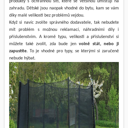
produkty s ochrannou sítí, které se většinou umisťují na
zahradu. Dětské jsou naopak vhodné do bytu, kam se vám
díky malé velikosti bez problémů vejdou.
Když si navíc zvolíte správného dodavatele, tak nebudete
mít problém s možnou reklamací, náhradními díly i
příslušenstvím. A kromě typu, velikosti a příslušenství si
můžete také zvolit, zda bude jen
volně stát, nebo ji
zapustíte
. To je vhodné pro typy, se kterými si zaručeně
nebude hýbat.