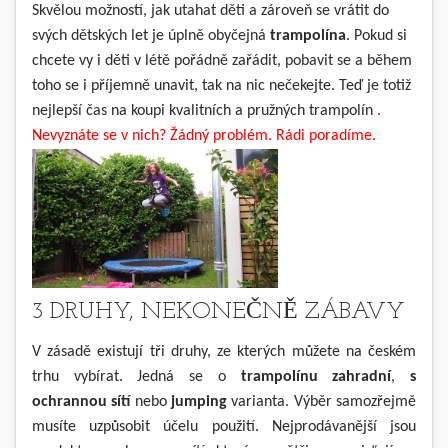
Skvělou možností, jak utahat děti a zároveň se vrátit do
svých dětských let je úplně obyčejná
trampolína
. Pokud si
chcete vy i děti v létě pořádně zařádit, pobavit se a během
toho se i příjemně unavit, tak na nic nečekejte. Teď je totiž
nejlepší čas na koupi kvalitních a pružných trampolín
.
Nevyznáte se v nich? Žádný problém. Rádi poradíme.
3 DRUHY, NEKONEČNĚ ZÁBAVY
V zásadě existují tři druhy, ze kterých můžete na českém
trhu vybírat. Jedná se o
trampolínu
zahradní
,
s
ochrannou sítí
nebo
jumping
varianta. Výběr samozřejmě
musíte uzpůsobit účelu použití. Nejprodávanější jsou