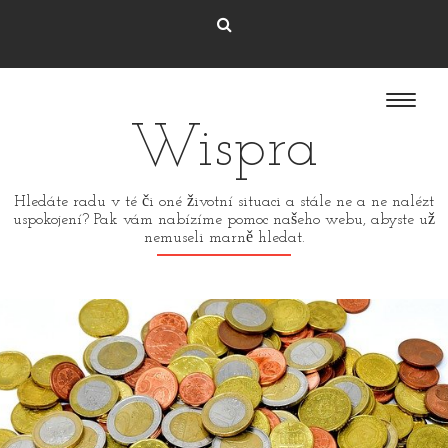
Wispra
Hledáte radu v té či oné životní situaci a stále ne a ne nalézt
uspokojení? Pak vám nabízíme pomoc našeho webu, abyste už
nemuseli marně hledat.