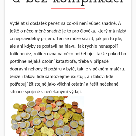
Vydělat si dostatek peněz na cokoli není vůbec snadné. A
ještě o něco méně snadné je to pro člověka, který má nízký
či nepravidelný příjem. Ten se může snažit, jak jen to jde,
ale ani kdyby se postavil na hlavu, tak rychle nenaspoří
tolik peněz, kolik zrovna na něco potřebuje. Takže pokud ho
postihne nějaká osobní katastrofa, třeba v případě
dopravní nehody či požáru v bytě, tak je v pěkném maléru.
Jenže i takoví lidé samozřejmě existují, a i takoví lidé
potřebují žít stejně jako všichni ostatní a řešit nečekané
situace spojené s nečekanými výdaji.