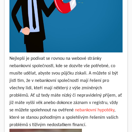
Nejlepší je podívat se rovnou na webové stránky
nebankovní společnosti, kde se dozvíte vše potřebné, co
musíte udělat, abyste svou půjčku získali. A můžete si být
jisti tím, že v nebankovní společnosti mají řešení pro
všechny lidi, kteří mají některý z výše zmíněných
problémů. Ať už tedy máte nízký či nepravidelný příjem, ať
již máte vyšší věk anebo dokonce záznam v registru, vždy
se můžete spolehnout na ověřené
nebankovní hypotéky
,
které se stanou pohodlným a spolehlivým řešením vašich
problémů s tíživým nedostatkem financí.