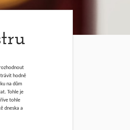
tru
i rozhodnout
 trávit hodně
téku na dům
t. Tohle je
říve tohle
tě dneska a