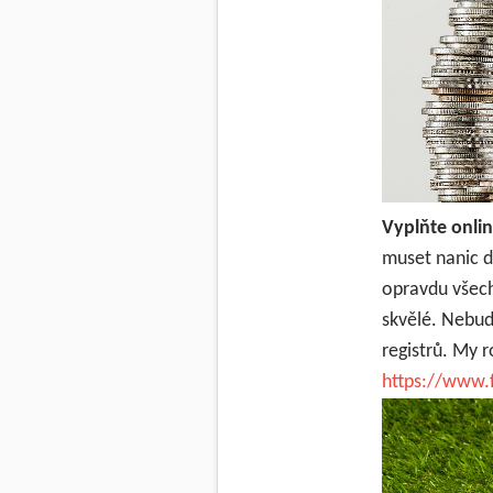
Vyplňte onli
muset nanic d
opravdu všech
skvělé. Nebud
registrů. My 
https://www.