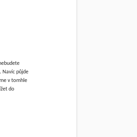
 nebudete
. Navíc půjde
sme v tomhle
ížet do