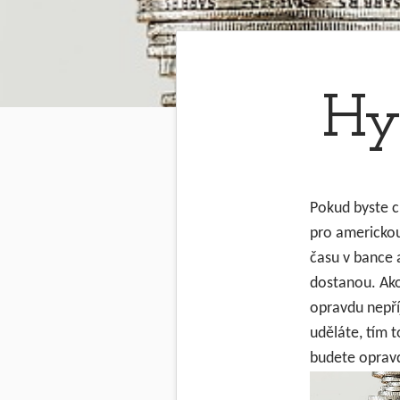
Hy
Pokud byste ch
pro americkou 
času v bance 
dostanou. Ako
opravdu nepří
uděláte, tím 
budete oprav