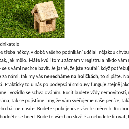
odnikatele
jste třeba někdy, v době vašeho podnikání udělali nějakou chy
tak, jak mělo. Máte kvůli tomu záznam v registru a nikdo vám 
 se s vámi nechce bavit. Je jasné, že jste zoufalí, když potřebu
e za námi, tak my vás
nenecháme na holičkách
, to si pište. 
á. Prakticky to u nás po podepsání smlouvy funguje stejně jak
me i vozidlo se schvalováním. Ručit budete vždy nemovitostí, 
ána, tak se pojistíme i my, že vám svěřujeme naše peníze, tak
eho bát nemusíte. Budete spokojení ve všech směrech. Rozho
hodněte se hned. Bude to všechno skvělé a nebudete litovat, to