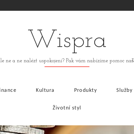
Wispra
stále ne a ne nalézt uspokojení? Pak vám nabízíme pomoc n
inance
Kultura
Produkty
Služby
Životní styl