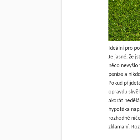
Ideální pro p
Je jasné, že 
něco nevyšlo 
peníze a nikdo
Pokud přijdet
opravdu skvěl
akorát nedělá
hypotéka naps
rozhodně nič
zklamaní. Roz