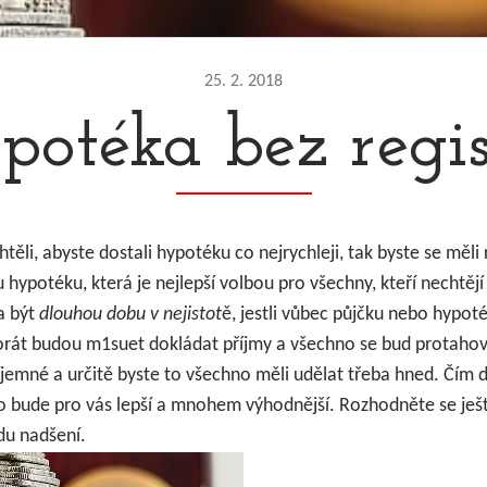
25. 2. 2018
potéka bez regis
těli, abyste dostali hypotéku co nejrychleji, tak byste se měl
hypotéku, která je nejlepší volbou pro všechny, kteří nechtějí
a být
dlouhou dobu v nejistot
ě, jestli vůbec půjčku nebo hypo
rát budou m1suet dokládat příjmy a všechno se bud protahova
jemné a určitě byste to všechno měli udělat třeba hned. Čím d
to bude pro vás lepší a mnohem výhodnější. Rozhodněte se ješ
du nadšení.