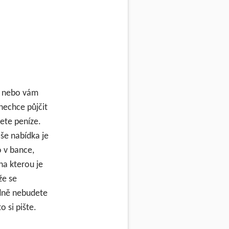
bu nebo vám
nechce půjčit
jete peníze.
Naše nabídka je
o v bance,
na kterou je
že se
dně nebudete
 si pište.