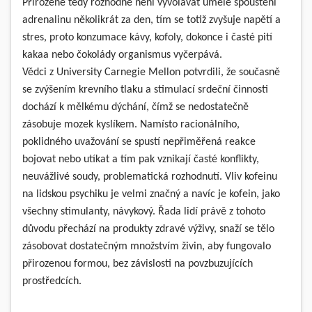
Přirozené tedy rozhodně není vyvolávat uměle spouštění
adrenalinu několikrát za den, tím se totiž zvyšuje napětí a
stres, proto konzumace kávy, kofoly, dokonce i časté pití
kakaa nebo čokolády organismus vyčerpává.
Vědci z University Carnegie Mellon potvrdili, že současně
se zvýšením krevního tlaku a stimulací srdeční činnosti
dochází k mělkému dýchání, čímž se nedostatečně
zásobuje mozek kyslíkem. Namísto racionálního,
poklidného uvažování se spustí nepřiměřená reakce
bojovat nebo utíkat a tím pak vznikají časté konflikty,
neuvážlivé soudy, problematická rozhodnutí. Vliv kofeinu
na lidskou psychiku je velmi značný a navíc je kofein, jako
všechny stimulanty, návykový. Řada lidí právě z tohoto
důvodu přechází na produkty zdravé výživy, snaží se tělo
zásobovat dostatečným množstvím živin, aby fungovalo
přirozenou formou, bez závislosti na povzbuzujících
prostředcích.