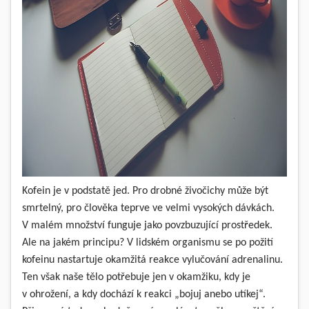
Kofein je v podstatě jed. Pro drobné živočichy může být
smrtelný, pro člověka teprve ve velmi vysokých dávkách.
V malém množství funguje jako povzbuzující prostředek.
Ale na jakém principu? V lidském organismu se po požití
kofeinu nastartuje okamžitá reakce vylučování adrenalinu.
Ten však naše tělo potřebuje jen v okamžiku, kdy je
v ohrožení, a kdy dochází k reakci „bojuj anebo utíkej“.