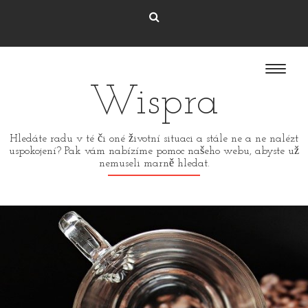
Wispra
Hledáte radu v té či oné životní situaci a stále ne a ne nalézt
uspokojení? Pak vám nabízíme pomoc našeho webu, abyste už
nemuseli marně hledat.