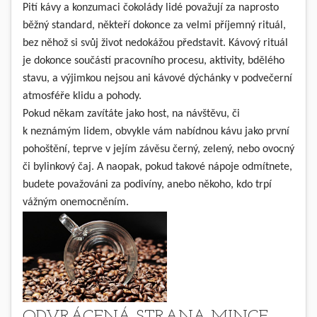
Pití kávy a konzumaci čokolády lidé považují za naprosto
běžný standard, někteří dokonce za velmi příjemný rituál,
bez něhož si svůj život nedokážou představit. Kávový rituál
je dokonce součástí pracovního procesu, aktivity, bdělého
stavu, a výjimkou nejsou ani kávové dýchánky v podvečerní
atmosféře klidu a pohody.
Pokud někam zavítáte jako host, na návštěvu, či
k neznámým lidem, obvykle vám nabídnou kávu jako první
pohoštění, teprve v jejím závěsu černý, zelený, nebo ovocný
či bylinkový čaj. A naopak, pokud takové nápoje odmítnete,
budete považováni za podivíny, anebo někoho, kdo trpí
vážným onemocněním.
ODVRÁCENÁ STRANA MINCE