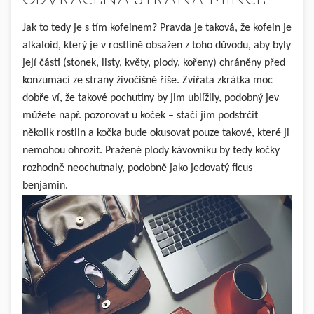
Jak to tedy je s tím kofeinem? Pravda je taková, že kofein je
alkaloid, který je v rostlině obsažen z toho důvodu, aby byly
její části (stonek, listy, květy, plody, kořeny) chráněny před
konzumací ze strany živočišné říše. Zvířata zkrátka moc
dobře ví, že takové pochutiny by jim ublížily, podobný jev
můžete např. pozorovat u koček – stačí jim podstrčit
několik rostlin a kočka bude okusovat pouze takové, které ji
nemohou ohrozit. Pražené plody kávovníku by tedy kočky
rozhodně neochutnaly, podobně jako jedovatý ficus
benjamin.