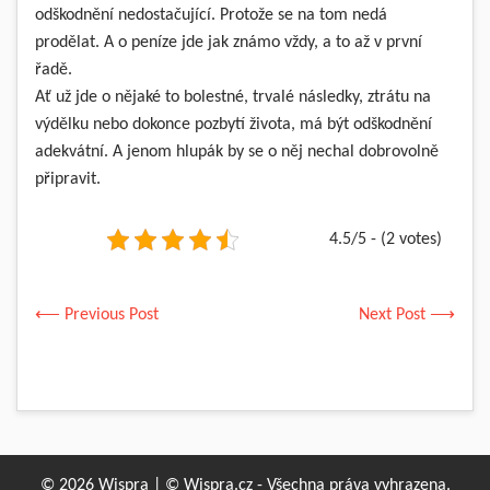
odškodnění nedostačující. Protože se na tom nedá
prodělat. A o peníze jde jak známo vždy, a to až v první
řadě.
Ať už jde o nějaké to bolestné, trvalé následky, ztrátu na
výdělku nebo dokonce pozbytí života, má být odškodnění
adekvátní. A jenom hlupák by se o něj nechal dobrovolně
připravit.
4.5/5 - (2 votes)
⟵ Previous Post
Next Post ⟶
© 2026 Wispra | © Wispra.cz - Všechna práva vyhrazena.