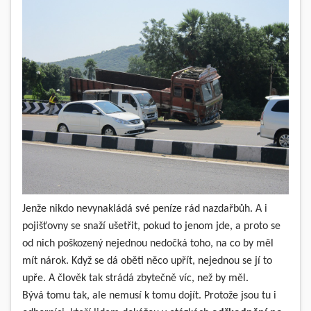
Jenže nikdo nevynakládá své peníze rád nazdařbůh. A i
pojišťovny se snaží ušetřit, pokud to jenom jde, a proto se
od nich poškozený nejednou nedočká toho, na co by měl
mít nárok. Když se dá oběti něco upřít, nejednou se jí to
upře. A člověk tak strádá zbytečně víc, než by měl.
Bývá tomu tak, ale nemusí k tomu dojít. Protože jsou tu i