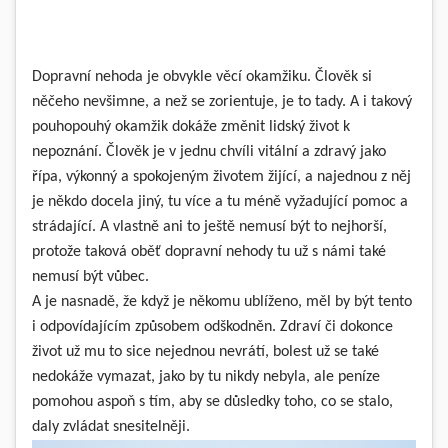
Dopravní nehoda je obvykle věcí okamžiku. Člověk si
něčeho nevšimne, a než se zorientuje, je to tady. A i takový
pouhopouhý okamžik dokáže změnit lidský život k
nepoznání. Člověk je v jednu chvíli vitální a zdravý jako
řípa, výkonný a spokojeným životem žijící, a najednou z něj
je někdo docela jiný, tu více a tu méně vyžadující pomoc a
strádající. A vlastně ani to ještě nemusí být to nejhorší,
protože taková oběť dopravní nehody tu už s námi také
nemusí být vůbec.
A je nasnadě, že když je někomu ublíženo, měl by být tento
i odpovídajícím způsobem odškodněn. Zdraví či dokonce
život už mu to sice nejednou nevrátí, bolest už se také
nedokáže vymazat, jako by tu nikdy nebyla, ale peníze
pomohou aspoň s tím, aby se důsledky toho, co se stalo,
daly zvládat snesitelněji.