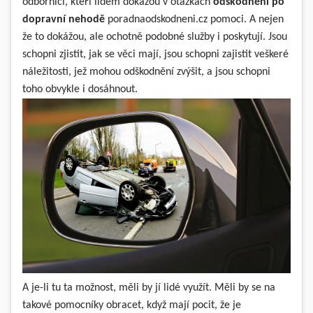
odborníci, kteří lidem dokážou v otázkách
odškodnění po
dopravní nehodě
poradnaodskodneni.cz
pomoci. A nejen
že to dokážou, ale ochotně podobné služby i poskytují. Jsou
schopni zjistit, jak se věci mají, jsou schopni zajistit veškeré
náležitosti, jež mohou odškodnění zvýšit, a jsou schopni
toho obvykle i dosáhnout.
A je-li tu ta možnost, měli by jí lidé využít. Měli by se na
takové pomocníky obracet, když mají pocit, že je