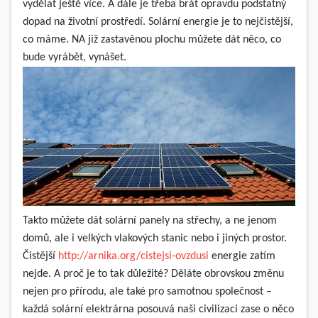
vydělat ještě více. A dále je třeba brát opravdu podstatný
dopad na životní prostředí. Solární energie je to nejčistější,
co máme. NA již zastavěnou plochu můžete dát něco, co
bude vyrábět, vynášet.
Takto můžete dát solární panely na střechy, a ne jenom
domů, ale i velkých vlakových stanic nebo i jiných prostor.
Čistější
http://arnika.org/cistejsi-ovzdusi
energie zatím
nejde. A proč je to tak důležité? Děláte obrovskou změnu
nejen pro přírodu, ale také pro samotnou společnost –
každá solární elektrárna posouvá naši civilizaci zase o něco