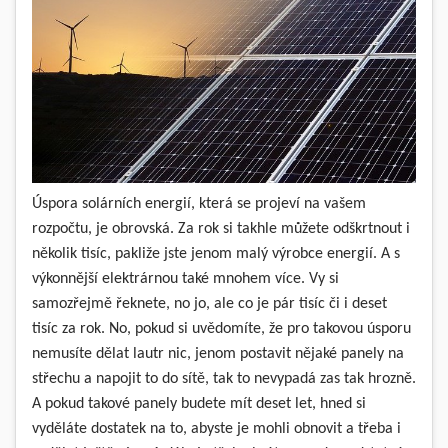
Úspora solárních energií, která se projeví na vašem
rozpočtu,
je obrovská. Za rok si takhle můžete odškrtnout i
několik tisíc, pakliže jste jenom malý výrobce energií. A s
výkonnější elektrárnou také mnohem více. Vy si
samozřejmě řeknete, no jo, ale co je pár tisíc či i deset
tisíc za rok. No, pokud si uvědomíte, že pro takovou úsporu
nemusíte dělat lautr nic, jenom postavit nějaké panely na
střechu a napojit to do sítě, tak to nevypadá zas tak hrozně.
A pokud takové panely budete mít deset let, hned si
vyděláte dostatek na to, abyste je mohli obnovit a třeba i