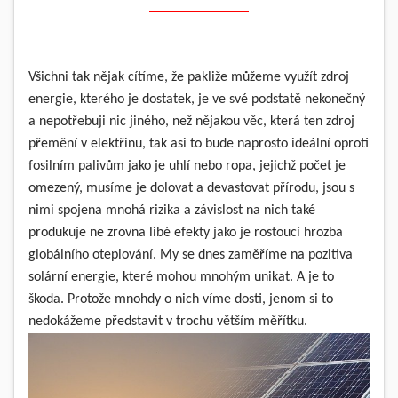
Všichni tak nějak cítíme, že pakliže můžeme využít zdroj
energie, kterého je dostatek, je ve své podstatě nekonečný
a nepotřebuji nic jiného, než nějakou věc, která ten zdroj
přemění v elektřinu, tak asi to bude naprosto ideální oproti
fosilním palivům jako je uhlí nebo ropa, jejichž počet je
omezený, musíme je dolovat a devastovat přírodu, jsou s
nimi spojena mnohá rizika a závislost na nich také
produkuje ne zrovna libé efekty jako je rostoucí hrozba
globálního oteplování. My se dnes zaměříme na pozitiva
solární energie, které mohou mnohým unikat. A je to
škoda. Protože mnohdy o nich víme dosti, jenom si to
nedokážeme představit v trochu větším měřítku.