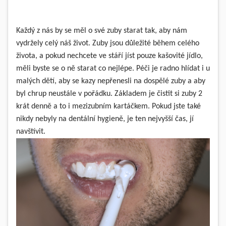
Každý z nás by se měl o své zuby starat tak, aby nám
vydržely celý náš život. Zuby jsou důležité během celého
života, a pokud nechcete ve stáří jíst pouze kašovité jídlo,
měli byste se o ně starat co nejlépe. Péči je radno hlídat i u
malých dětí, aby se kazy nepřenesli na dospělé zuby a aby
byl chrup neustále v pořádku. Základem je čistit si zuby 2
krát denně a to i mezizubním kartáčkem. Pokud jste také
nikdy nebyly na dentální hygieně, je ten nejvyšší čas, jí
navštívit.