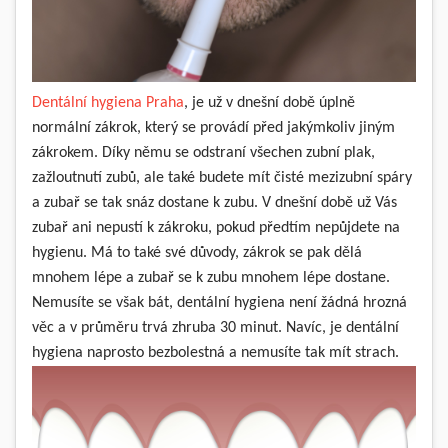
Dentální hygiena Praha
, je už v dnešní době úplně
normální zákrok, který se provádí před jakýmkoliv jiným
zákrokem. Díky němu se odstraní všechen zubní plak,
zažloutnutí zubů, ale také budete mít čisté mezizubní spáry
a zubař se tak snáz dostane k zubu. V dnešní době už Vás
zubař ani nepustí k zákroku, pokud předtím nepůjdete na
hygienu. Má to také své důvody, zákrok se pak dělá
mnohem lépe a zubař se k zubu mnohem lépe dostane.
Nemusíte se však bát, dentální hygiena není žádná hrozná
věc a v průměru trvá zhruba 30 minut. Navíc, je dentální
hygiena naprosto bezbolestná a nemusíte tak mít strach.