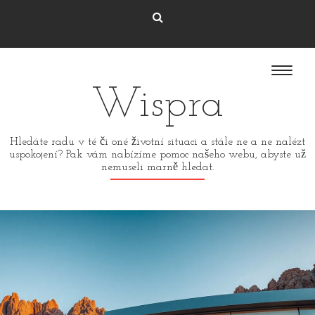
Wispra
Hledáte radu v té či oné životní situaci a stále ne a ne nalézt
uspokojení? Pak vám nabízíme pomoc našeho webu, abyste už
nemuseli marně hledat.