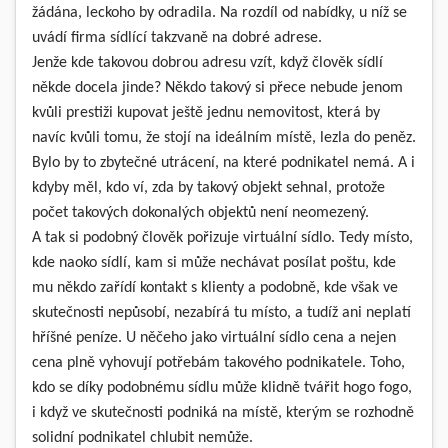
žádána, leckoho by odradila. Na rozdíl od nabídky, u níž se
uvádí firma sídlící takzvaně na dobré adrese.
Jenže kde takovou dobrou adresu vzít, když člověk sídlí
někde docela jinde? Někdo takový si přece nebude jenom
kvůli prestiži kupovat ještě jednu nemovitost, která by
navíc kvůli tomu, že stojí na ideálním místě, lezla do peněz.
Bylo by to zbytečné utrácení, na které podnikatel nemá. A i
kdyby měl, kdo ví, zda by takový objekt sehnal, protože
počet takových dokonalých objektů není neomezený.
A tak si podobný člověk pořizuje virtuální sídlo. Tedy místo,
kde naoko sídlí, kam si může nechávat posílat poštu, kde
mu někdo zařídí kontakt s klienty a podobně, kde však ve
skutečnosti nepůsobí, nezabírá tu místo, a tudíž ani neplatí
hříšné peníze. U něčeho jako
virtuální sídlo cena
a nejen
cena plně vyhovují potřebám takového podnikatele. Toho,
kdo se díky podobnému sídlu může klidně tvářit hogo fogo,
i když ve skutečnosti podniká na místě, kterým se rozhodně
solidní podnikatel chlubit nemůže.