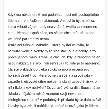
Když má někdo efektivně podnikat, musí mít pochopitelně
lidem v první řadě co nabídnout. A musí to být nabídka,
která vzbudí zájem, tedy ona známá kvalita za rozumnou
cenu. Nebo alespoň něco, co někdo chce mít, ač to oba
zmíněné parametry nemá.
Jenže ani takovou nabídkou, která by lidi oslovila, to
nemůže skončit. Někdy by to sice stačilo, ale někdy je to
přece jenom málo. Třeba ve chvílích, kdy je záhodno nejen
něco nabízet, ale svoji roli sehrává i to, kde je to nabízeno.
Chcete příklad? Co třeba špičková móda určená pro
horních deset tisíc, která by se vyráběla a prodávala v
zapadlé krejčovské dílně někde na okraji zapadlé vísky, o
níž nikdo nikdy neslyšel? Co zdravá výživa distribuovaná ze
skladu v nějakém místě známém svojí nevalnou
ekologickou situací? A podobných příkladů by se dalo uvést!
I kdyby byla zdejší nabídka skutečně taková, jaká je lidem