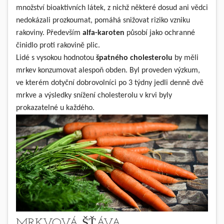
množství bioaktivních látek, z nichž některé dosud ani vědci
nedokázali prozkoumat, pomáhá snižovat riziko vzniku
rakoviny. Především
alfa-karoten
působí jako ochranné
činidlo proti rakovině plic.
Lidé s vysokou hodnotou
špatného cholesterolu
by měli
mrkev konzumovat alespoň obden. Byl proveden výzkum,
ve kterém dotyční dobrovolníci po 3 týdny jedli denně dvě
mrkve a výsledky snížení cholesterolu v krvi byly
prokazatelné u každého.
MRKVOVÁ ŠŤÁVA –