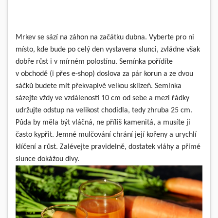
Mrkev se sází na záhon na začátku dubna. Vyberte pro ni
místo, kde bude po celý den vystavena slunci, zvládne však
dobře růst i v mírném polostínu. Semínka pořídíte
v obchodě (i přes e-shop) doslova za pár korun a ze dvou
sáčků budete mít překvapivě velkou sklizeň. Semínka
sázejte vždy ve vzdálenosti 10 cm od sebe a mezi řádky
udržujte odstup na velikost chodidla, tedy zhruba 25 cm.
Půda by měla být vláčná, ne příliš kamenitá, a musíte ji
často kypřit. Jemné mulčování chrání její kořeny a urychlí
klíčení a růst. Zalévejte pravidelně, dostatek vláhy a přímé
slunce dokážou divy.