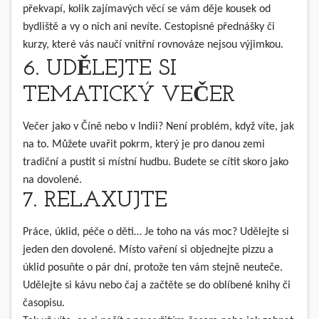
překvapí, kolik zajímavých věcí se vám děje kousek od
bydliště a vy o nich ani nevíte. Cestopisné přednášky či
kurzy, které vás naučí vnitřní rovnováze nejsou výjimkou.
6. UDĚLEJTE SI
TEMATICKÝ VEČER
Večer jako v Číně nebo v Indii? Není problém, když víte, jak
na to. Můžete uvařit pokrm, který je pro danou zemi
tradiční a pustit si místní hudbu. Budete se cítit skoro jako
na dovolené.
7. RELAXUJTE
Práce, úklid, péče o děti… Je toho na vás moc? Udělejte si
jeden den dovolené. Místo vaření si objednejte pizzu a
úklid posuňte o pár dní, protože ten vám stejně neuteče.
Udělejte si kávu nebo čaj a začtěte se do oblíbené knihy či
časopisu.