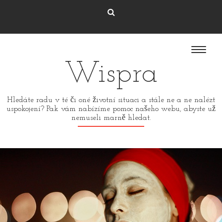
Wispra
Hledáte radu v té či oné životní situaci a stále ne a ne nalézt
uspokojení? Pak vám nabízíme pomoc našeho webu, abyste už
nemuseli marně hledat.