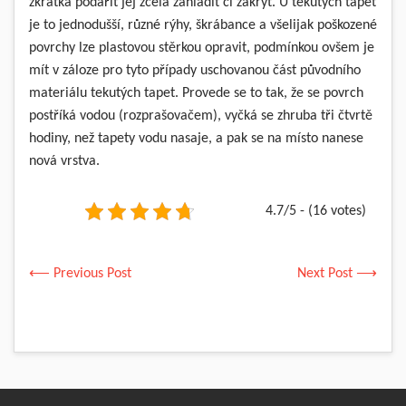
zkrátka podařit jej zcela zahladit či zakrýt. U tekutých tapet
je to jednodušší, různé rýhy, škrábance a všelijak poškozené
povrchy lze plastovou stěrkou opravit, podmínkou ovšem je
mít v záloze pro tyto případy uschovanou část původního
materiálu tekutých tapet. Provede se to tak, že se povrch
postříká vodou (rozprašovačem), vyčká se zhruba tři čtvrtě
hodiny, než tapety vodu nasaje, a pak se na místo nanese
nová vrstva.
4.7/5 - (16 votes)
⟵ Previous Post
Next Post ⟶