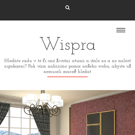
Wispra
Hledáte radu v té či oné životní situaci a stále ne a ne nalézt
uspokojení? Pak vám nabízíme pomoc našeho webu, abyste už
nemuseli marně hledat.