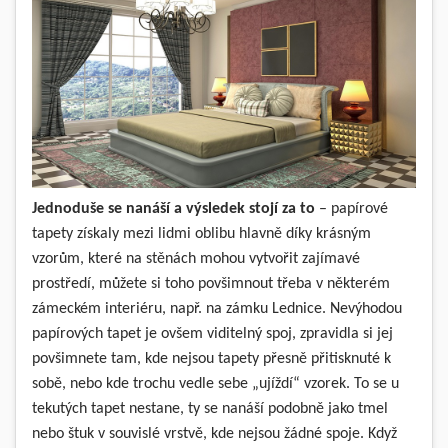
Jednoduše se nanáší a výsledek stojí za to
– papírové
tapety získaly mezi lidmi oblibu hlavně díky krásným
vzorům, které na stěnách mohou vytvořit zajímavé
prostředí, můžete si toho povšimnout třeba v některém
zámeckém interiéru, např. na zámku Lednice. Nevýhodou
papírových tapet je ovšem viditelný spoj, zpravidla si jej
povšimnete tam, kde nejsou tapety přesně přitisknuté k
sobě, nebo kde trochu vedle sebe „ujíždí“ vzorek. To se u
tekutých tapet nestane, ty se nanáší podobně jako tmel
nebo štuk v souvislé vrstvě, kde nejsou žádné spoje. Když