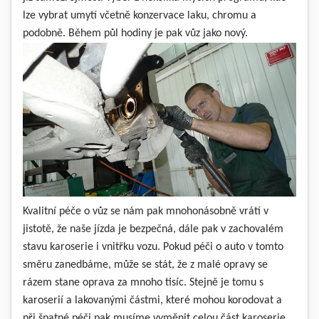
lze vybrat umytí včetně konzervace laku, chromu a
podobně. Během půl hodiny je pak vůz jako nový.
Kvalitní péče o vůz se nám pak mnohonásobně vrátí v
jistotě, že naše jízda je bezpečná, dále pak v zachovalém
stavu karoserie i vnitřku vozu. Pokud péči o auto v tomto
směru zanedbáme, může se stát, že z malé opravy se
rázem stane oprava za mnoho tisíc. Stejně je tomu s
karoserií a lakovanými částmi, které mohou korodovat a
při špatné péči pak musíme vyměnit celou část karoserie