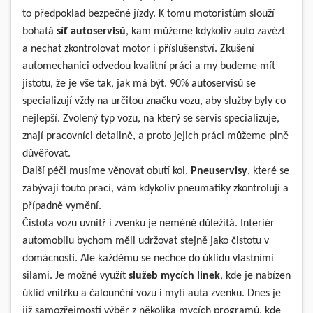
to předpoklad bezpečné jízdy. K tomu motoristům slouží
bohatá
síť autoservisů
, kam můžeme kdykoliv auto zavézt
a nechat zkontrolovat motor i příslušenství. Zkušení
automechanici odvedou kvalitní práci a my budeme mít
jistotu, že je vše tak, jak má být. 90% autoservisů se
specializují vždy na určitou značku vozu, aby služby byly co
nejlepší. Zvolený typ vozu, na který se servis specializuje,
znají pracovníci detailně, a proto jejich práci můžeme plně
důvěřovat.
Další péči musíme věnovat obutí kol.
Pneuservisy
, které se
zabývají touto prací, vám kdykoliv pneumatiky zkontrolují a
případně vymění.
Čistota vozu uvnitř i zvenku je neméně důležitá. Interiér
automobilu bychom měli udržovat stejně jako čistotu v
domácnosti. Ale každému se nechce do úklidu vlastními
silami. Je možné využít
služeb mycích linek
, kde je nabízen
úklid vnitřku a čalounění vozu i mytí auta zvenku. Dnes je
již samozřejmostí výběr z několika mycích programů, kde