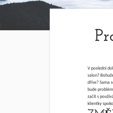
Pr
V poslední do
salon? Bohuže
dříve? Sama se
bude problém 
začít s použí
klientky spok