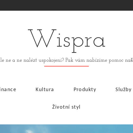
Wispra
stále ne a ne nalézt uspokojení? Pak vám nabízíme pomoc n
inance
Kultura
Produkty
Služby
Životní styl