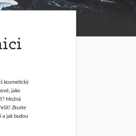
ici
váš kosmetický
kové, jako
jít? Možná
ešit! Zkuste
jí a jak budou