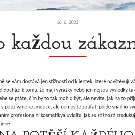
16. 6. 2023
o každou zákazn
bě se vám dostává jen stížností od klientek, které navštěvují 
l dochází k tomu, že mají vyrážky nebo jen nejsou výsledky ta
be se ptáte, čím by to tak mohlo být, ale nevíte, jak na to při
v používané kosmetice, ale nemusíte zoufat, půjde snadno vyř
váním
profesionální kosmetiky
a uvidíte, jak se stížnosti zreduku
ojené.