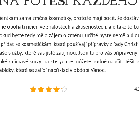
NA POTĚŠÍ KAŽDÉHO
lientkám sama změna kosmetiky, protože mají pocit, že dostáv
á je obohatí nejen ve znalostech a zkušenostech, ale také to b
 Pokud byste tedy měla zájem o změnu, určitě byste neměla dl
přidat ke kosmetičkám, které používají přípravky z řady Christ
aše služby, které vás jistě zaujmou. Jsou tu pro vás připraveny
ké zajímavé kurzy, na kterých se můžete hodně naučit. Těšit 
abídky, které se zalíbí například v období Vánoc.
4.