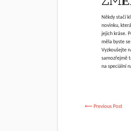
ZMĚ
Někdy stačí k
novinku, kter
jejich kráse.
měla byste se 
Vyzkoušejte n
samozřejmě ta
na speciální n
⟵ Previous Post