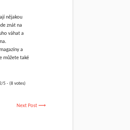
ají nějakou
ude znát na
ouho váhat a
ina.
 magazíny a
se můžete také
2/5 - (8 votes)
Next Post ⟶