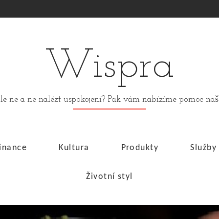
Wispra
stále ne a ne nalézt uspokojení? Pak vám nabízíme pomoc n
inance
Kultura
Produkty
Služby
Životní styl