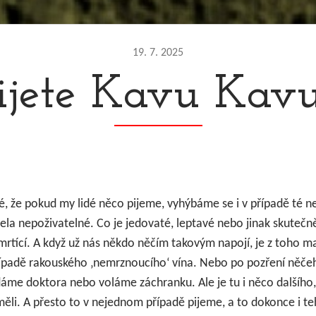
19. 7. 2025
ijete Kavu Kav
, že pokud my lidé něco pijeme, vyhýbáme se i v případě té ne
cela nepoživatelné. Co je jedovaté, leptavé nebo jinak skuteč
rtící. A když už nás někdo něčím takovým napojí, je z toho mal
řípadě rakouského ‚nemrznoucího‘ vína. Nebo po pozření něč
dáme doktora nebo voláme záchranku.
Ale je tu i něco dalšíh
měli. A přesto to v nejednom případě pijeme, a to dokonce i te