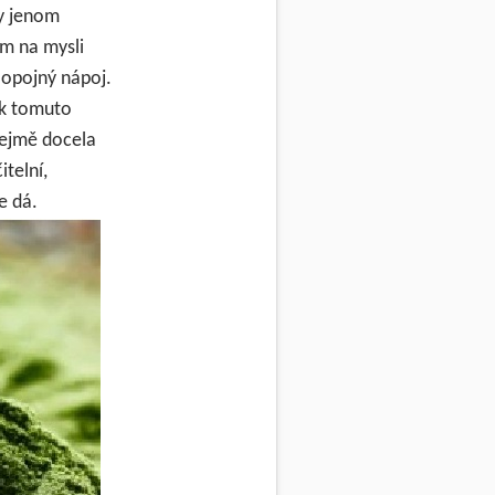
ny jenom
ám na mysli
 opojný nápoj.
i k tomuto
zřejmě docela
telní,
e dá.