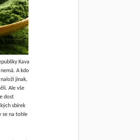
epubliky Kava
t nemá. A kdo
naloží jinak,
li. Ale vše
e dost
lkých sbírek
y se na tohle