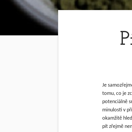
P
Je samozřejmé
tomu, co je z
potenciálně sm
minulosti v p
okamžitě hle
pít zřejmě ne