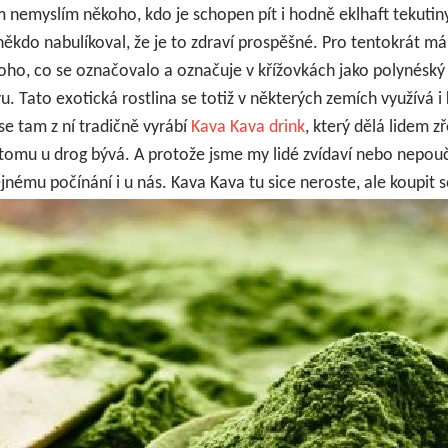
ím nemyslím někoho, kdo je schopen pít i hodně eklhaft tekuti
někdo nabulíkoval, že je to zdraví prospěšné. Pro tentokrát m
ho, co se označovalo a označuje v křížovkách jako polynéský
vu.
Tato exotická rostlina se totiž v některých zemích využívá 
se tam z ní tradičně vyrábí
Kava Kava drink
, který dělá lidem 
 tomu u drog bývá. A protože jsme my lidé zvídaví nebo nepouči
jnému počínání i u nás. Kava Kava tu sice neroste, ale koupit s