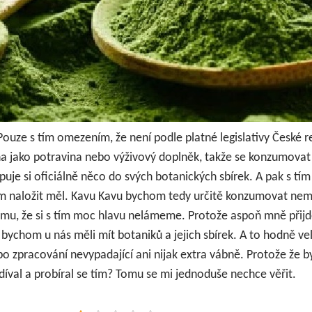
Pouze s tím omezením, že není podle platné legislativy České r
a jako potravina nebo výživový doplněk, takže se konzumova
kupuje si oficiálně něco do svých botanických sbírek. A pak s tím 
ím naložit měl.
Kavu Kavu bychom tedy určitě konzumovat nemě
mu, že si s tím moc hlavu nelámeme. Protože aspoň mně přijd
 bychom u nás měli mít botaniků a jejich sbírek. A to hodně ve
 po zpracování nevypadající ani nijak extra vábně. Protože že b
íval a probíral se tím? Tomu se mi jednoduše nechce věřit.