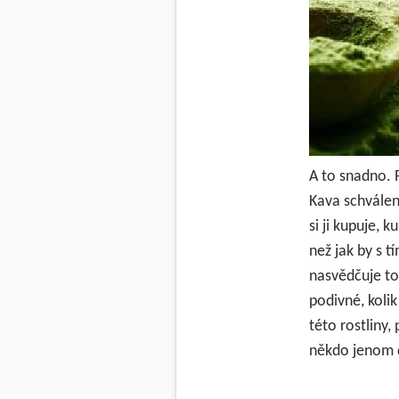
A to snadno. 
Kava schválen
si ji kupuje, 
než jak by s t
nasvědčuje to
podivné, kolik
této rostliny,
někdo jenom d