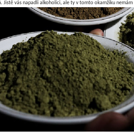
 Jistě vás napadli alkoholici, ale ty v tomto okamžiku nemám 