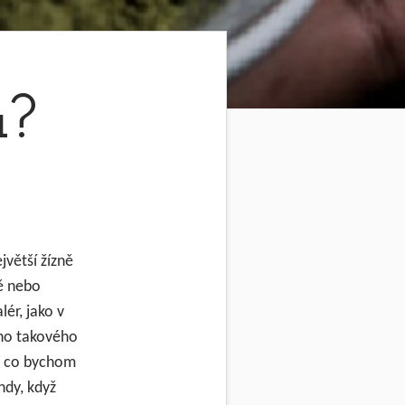
u?
jvětší žízně
ně nebo
ér, jako v
eho takového
o, co bychom
hdy, když