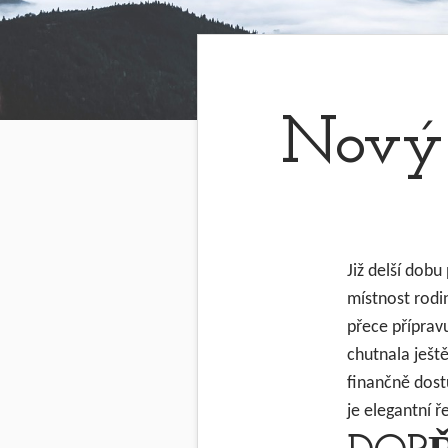
Nový 
Již delší dobu
místnost rodi
přece příprav
chutnala ješt
finančně dostu
je elegantní ř