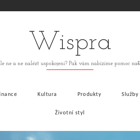
Wispra
stále ne a ne nalézt uspokojení? Pak vám nabízíme pomoc n
inance
Kultura
Produkty
Služby
Životní styl