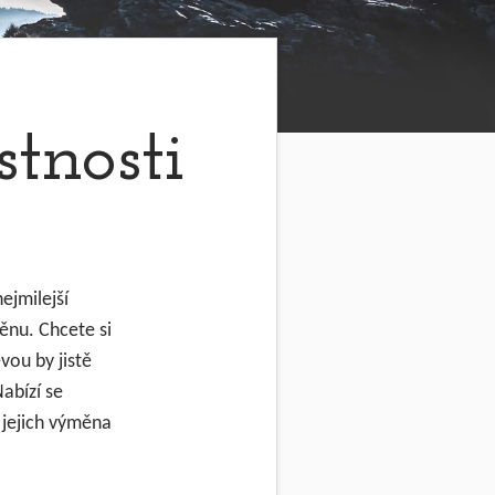
tnosti
ejmilejší
ěnu. Chcete si
vou by jistě
abízí se
 jejich výměna