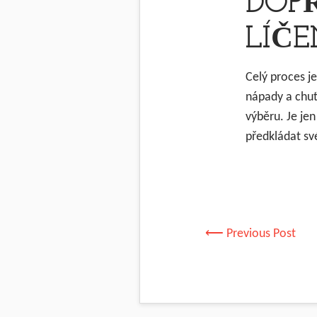
DOP
LÍČE
Celý proces j
nápady a chu
výběru. Je je
předkládat sv
⟵ Previous Post