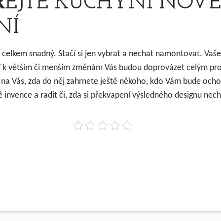
ŘEJTE KUCHYNI NOVÉ
NÍ
e celkem snadný. Stačí si jen vybrat a nechat namontovat. Vaše
ť k větším či menším změnám Vás budou doprovázet celým p
n na Vás, zda do něj zahrnete ještě někoho, kdo Vám bude och
é invence a radit či, zda si překvapení výsledného designu nec