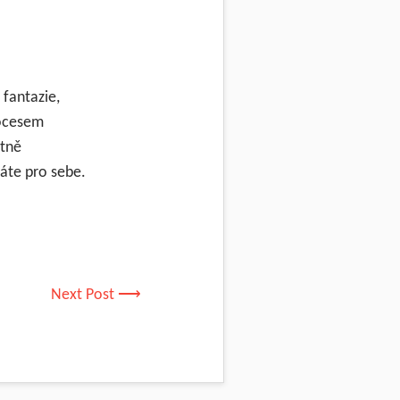
 fantazie,
rocesem
otně
háte pro sebe.
Next Post ⟶