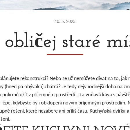
10. 5. 2025
obličej staré mís
 plánujete rekonstrukci? Nebo se už nemůžete dívat na to, jak n
ny (hned po obýváku) chátrá? Je tedy nejvhodnější doba na zm
u pokrmů užít v příjemném prostředí. I ta voňavá káva s návště
ě lépe, kdybyste byli obklopeni novým příjemným prostředím. N
pné řešení, které nezabere ani příliš času.
Kuchyňská dvířka
a
ešení.