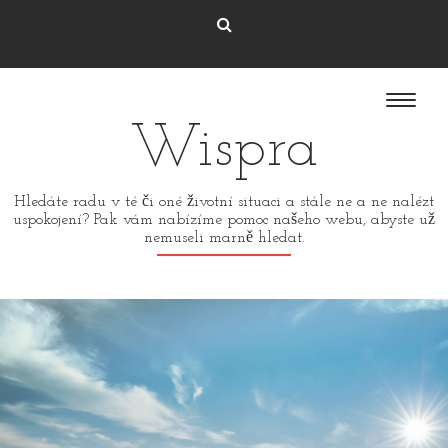
Wispra
Hledáte radu v té či oné životní situaci a stále ne a ne nalézt
uspokojení? Pak vám nabízíme pomoc našeho webu, abyste už
nemuseli marně hledat.