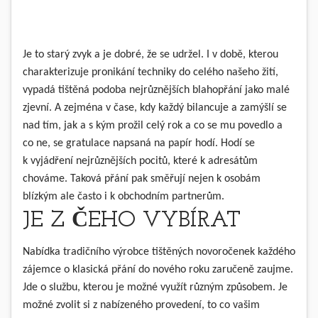
Je to starý zvyk a je dobré, že se udržel. I v době, kterou
charakterizuje pronikání techniky do celého našeho žití,
vypadá tištěná podoba nejrůznějších blahopřání jako malé
zjevní. A zejména v čase, kdy každý bilancuje a zamýšlí se
nad tím, jak a s kým prožil celý rok a co se mu povedlo a
co ne, se gratulace napsaná na papír hodí. Hodí se
k vyjádření nejrůznějších pocitů, které k adresátům
chováme. Taková přání pak směřují nejen k osobám
blízkým ale často i k obchodním partnerům.
JE Z ČEHO VYBÍRAT
Nabídka tradičního výrobce tištěných
novoročenek
každého
zájemce o klasická přání do nového roku zaručeně zaujme.
Jde o službu, kterou je možné využít různým způsobem. Je
možné zvolit si z nabízeného provedení, to co vašim