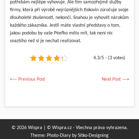
potřebám nejlépe vyhovuje. Ale tím samozřejmě služby
firmy, která při výrobě nejrůznějších tiskovin zúročuje svoje
dlouholeté zkušenosti, nekončí. Snahou je vyhovět nárokům
každého zákazníka. Jestli máte vlastní představy o tom,
jakou podobu by vaše Péefko mělo mít, tak není nic
snazšího než si je nechat realizovat.
4.3/5 - (3 votes)
⟵ Previous Post
Next Post ⟶
© 2026 Wispra | © Wispra.cz - Všechna práva vyhrazena.
Theme: Photo-Diary by
Sitko-Designing