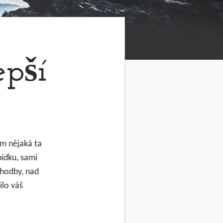
epší
am nějaká ta
bídku, sami
 chodby, nad
ilo váš