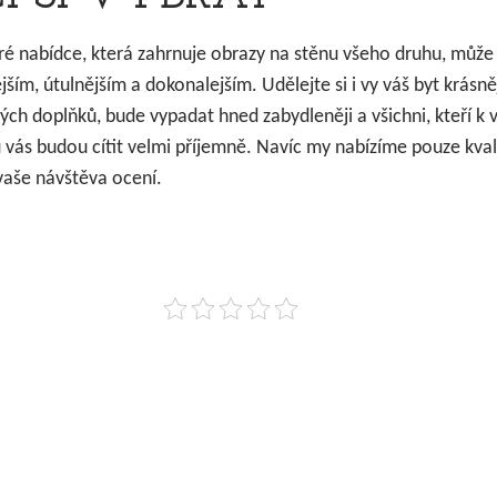
tré nabídce, která zahrnuje obrazy na stěnu všeho druhu, může 
ším, útulnějším a dokonalejším. Udělejte si i vy váš byt krás
ých doplňků, bude vypadat hned zabydleněji a všichni, kteří k 
u vás budou cítit velmi příjemně. Navíc my nabízíme pouze kval
 vaše návštěva ocení.