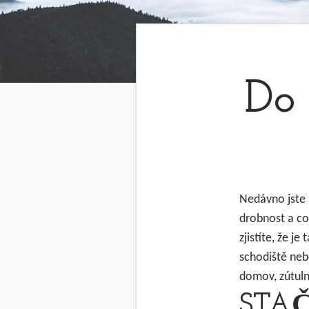
Do 
Nedávno jste 
drobnost a co
zjistíte, že j
schodiště nebo
domov, zútulni
STAČ