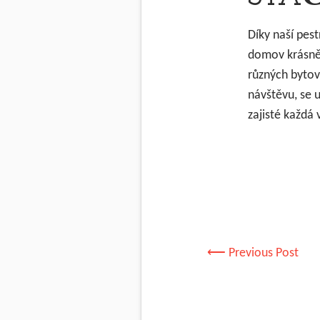
Díky naší pes
domov krásněj
různých bytov
návštěvu, se 
zajisté každá
⟵ Previous Post