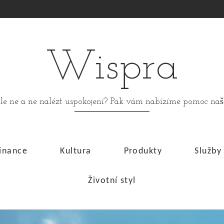
Wispra
stále ne a ne nalézt uspokojení? Pak vám nabízíme pomoc n
inance
Kultura
Produkty
Služby
Životní styl