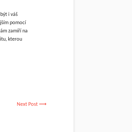
být i váš
nějším pomocí
vám zamíří na
itu, kterou
Next Post ⟶