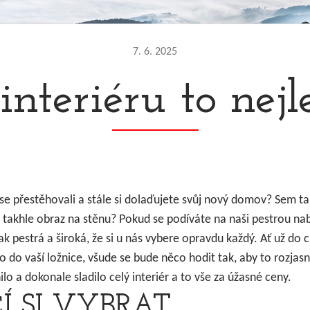
7. 6. 2025
interiéru to nejl
se přestěhovali a stále si dolaďujete svůj nový domov? Sem t
 takhle
obraz na stěnu
? Pokud se podíváte na naši pestrou na
e tak pestrá a široká, že si u nás vybere opravdu každý. Ať už do
 do vaší ložnice, všude se bude něco hodit tak, aby to rozjasn
lo a dokonale sladilo celý interiér a to vše za úžasné ceny.
Í SI VYBRAT